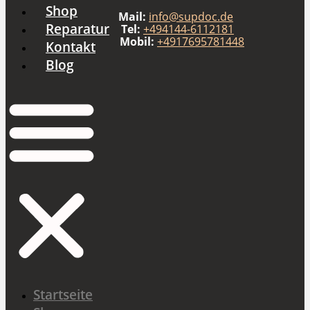
Shop
Zum
Mail:
info@supdoc.de
Inhalt
Reparatur
Tel:
+494144-6112181
Mobil:
+4917695781448
wechseln
Kontakt
Blog
Startseite