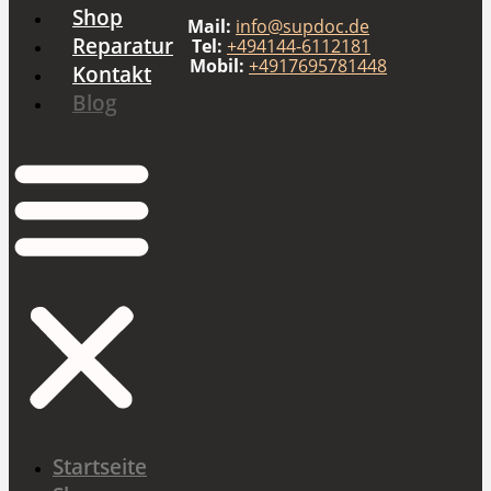
Shop
Zum
Mail:
info@supdoc.de
Inhalt
Reparatur
Tel:
+494144-6112181
Mobil:
+4917695781448
wechseln
Kontakt
Blog
Startseite