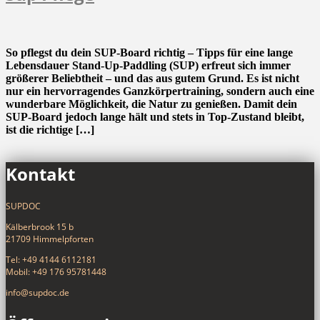
So pflegst du dein SUP-Board richtig – Tipps für eine lange
Lebensdauer Stand-Up-Paddling (SUP) erfreut sich immer
größerer Beliebtheit – und das aus gutem Grund. Es ist nicht
nur ein hervorragendes Ganzkörpertraining, sondern auch eine
wunderbare Möglichkeit, die Natur zu genießen. Damit dein
SUP-Board jedoch lange hält und stets in Top-Zustand bleibt,
ist die richtige […]
Kontakt
SUPDOC
Kälberbrook 15 b
21709 Himmelpforten
Tel: +49 4144 6112181
Mobil: +49 176 95781448
info@supdoc.de