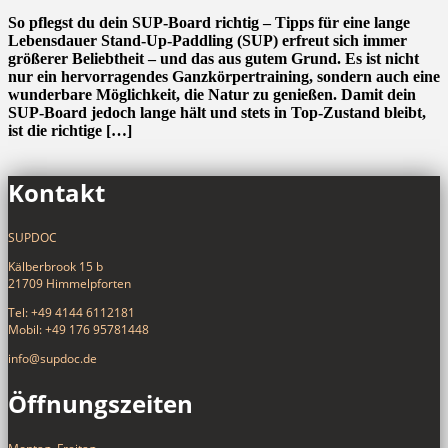
So pflegst du dein SUP-Board richtig – Tipps für eine lange
Lebensdauer Stand-Up-Paddling (SUP) erfreut sich immer
größerer Beliebtheit – und das aus gutem Grund. Es ist nicht
nur ein hervorragendes Ganzkörpertraining, sondern auch eine
wunderbare Möglichkeit, die Natur zu genießen. Damit dein
SUP-Board jedoch lange hält und stets in Top-Zustand bleibt,
ist die richtige […]
Kontakt
SUPDOC
Kälberbrook 15 b
21709 Himmelpforten
Tel: +49 4144 6112181
Mobil: +49 176 95781448
info@supdoc.de
Öffnungszeiten